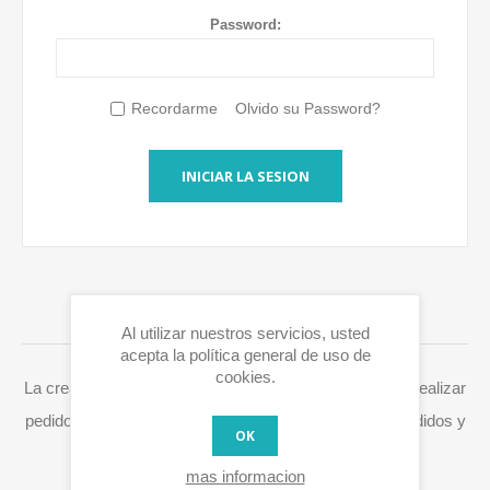
Password:
Recordarme
Olvido su Password?
INICIAR LA SESION
INICIAR SESIÓN / REGISTRARSE
Al utilizar nuestros servicios, usted
acepta la política general de uso de
cookies.
La creación de una cuenta en Eurox10.com le permite realizar
pedidos más rápidamente, acceder a su historial de pedidos y
OK
procesar fácilmente RMAs y otras acciones.
mas informacion