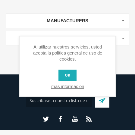
MANUFACTURERS
ETIQUETAS POPULARES
Al utilizar nuestros servicios, usted
acepta la política general de uso de
cookies.
OK
Lista de Correo
mas informacion