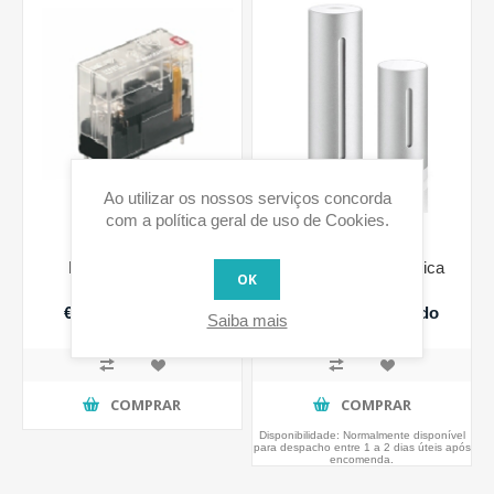
Ao utilizar os nossos serviços concorda
com a política geral de uso de Cookies.
Relé RCL 214730
Estação Meteorológica
OK
230VAC 1CO
Netatmo
€8,06 IVA incluido
€189,99 IVA incluido
Saiba mais
COMPRAR
COMPRAR
Disponibilidade:
Normalmente disponível
para despacho entre 1 a 2 dias úteis após
encomenda.