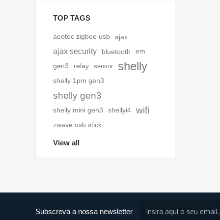
TOP TAGS
aeotec zigbee usb
ajax
ajax security
bluetooth
em
shelly
gen3
relay
sensor
shelly 1pm gen3
shelly gen3
wifi
shelly mini gen3
shellyi4
zwave usb stick
View all
Subscreva a nossa newsletter