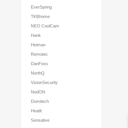
EverSpring
TKBhome
NEO CoolCam
Hank
Heiman
Remotec
DanFoss
NorthQ
VisionSecurity
NodON
Domitech
Heatit
Sensative