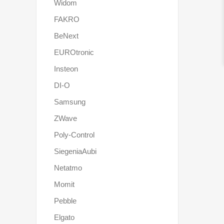
Widom
FAKRO
BeNext
EUROtronic
Insteon
DI-O
Samsung
ZWave
Poly-Control
SiegeniaAubi
Netatmo
Momit
Pebble
Elgato