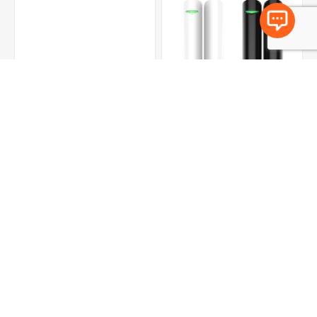
AJ-COMBIPROTECT -
AJ-DOORPROTECT -
Detetor Movimento e
Detetor de Abertura
Som
Desde €73,92 IVA
€30,69 IVA incluido
incluido
COMPRAR
COMPRAR