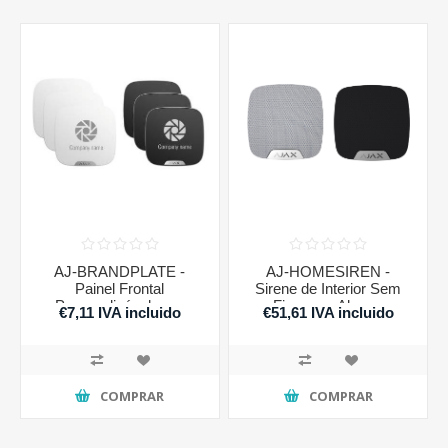
AJ-BRANDPLATE -
AJ-HOMESIREN -
Painel Frontal
Sirene de Interior Sem
Personalizável para
Fios para Alarme
€7,11 IVA incluido
€51,61 IVA incluido
StreetSiren DoubleDeck
COMPRAR
COMPRAR