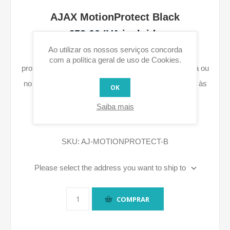
AJAX MotionProtect Black
€53,00 IVA incluido
Ao utilizar os nossos serviços concorda
Detector de movimento sem fio que notifica o
com a política geral de uso de Cookies.
proprietário dos primeiros sinais de intrusão em casa ou
no escritório. O detector é preso à parede em frente às
OK
portas e a outros locais propensos a entrada de
Saiba mais
intrusos.
SKU:
AJ-MOTIONPROTECT-B
Please select the address you want to ship to
COMPRAR