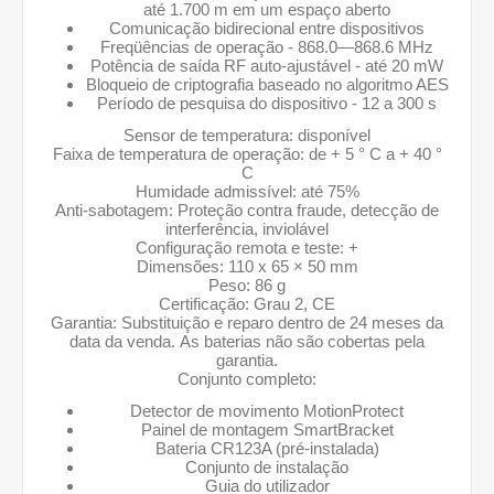
até 1.700 m em um espaço aberto
Comunicação bidirecional entre dispositivos
Freqüências de operação - 868.0—868.6 MHz
Potência de saída RF auto-ajustável - até 20 mW
Bloqueio de criptografia baseado no algoritmo AES
Período de pesquisa do dispositivo - 12 a 300 s
Sensor de temperatura: disponível
Faixa de temperatura de operação: de + 5 ° С a + 40 °
С
Humidade admissível: até 75%
Anti-sabotagem: Proteção contra fraude, detecção de
interferência, inviolável
Configuração remota e teste: +
Dimensões: 110 x 65 × 50 mm
Peso: 86 g
Certificação: Grau 2, CE
Garantia: Substituição e reparo dentro de 24 meses da
data da venda. As baterias não são cobertas pela
garantia.
Conjunto completo:
Detector de movimento MotionProtect
Painel de montagem SmartBracket
Bateria CR123A (pré-instalada)
Conjunto de instalação
Guia do utilizador