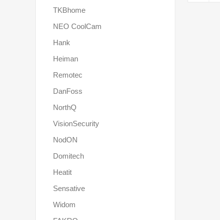
TKBhome
NEO CoolCam
Hank
Heiman
Remotec
DanFoss
NorthQ
VisionSecurity
NodON
Domitech
Heatit
Sensative
Widom