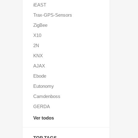
iEAST
Trax-GPS-Sensors
ZigBee
X10
2N
KNX
AJAX
Ebode
Eutonomy
Camdenboss
GERDA
Ver todos
TOP TAGS