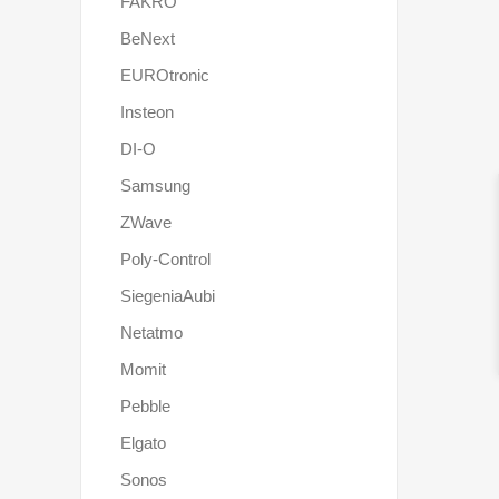
FAKRO
BeNext
EUROtronic
Insteon
DI-O
Samsung
ZWave
Poly-Control
SiegeniaAubi
Netatmo
Momit
Pebble
Elgato
Sonos