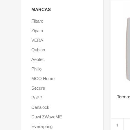
MARCAS
Fibaro
Zipato
VERA
Qubino
Aeotec
Philio
MCO Home
Secure
Termos
PoPP
Danalock
Duwi ZWaveME
EverSpring