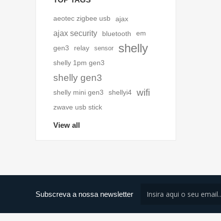
aeotec zigbee usb
ajax
ajax security
bluetooth
em
shelly
gen3
relay
sensor
shelly 1pm gen3
shelly gen3
wifi
shelly mini gen3
shellyi4
zwave usb stick
View all
Subscreva a nossa newsletter