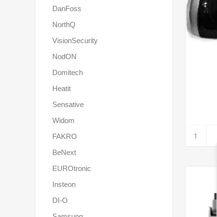
DanFoss
NorthQ
VisionSecurity
NodON
Domitech
Heatit
Sensative
Widom
FAKRO
BeNext
EUROtronic
Insteon
DI-O
Samsung