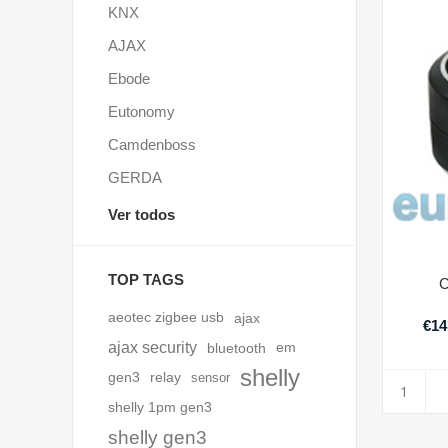
KNX
AJAX
Ebode
Eutonomy
Camdenboss
GERDA
Ver todos
TOP TAGS
C
aeotec zigbee usb
ajax
€14
ajax security
bluetooth
em
shelly
gen3
relay
sensor
shelly 1pm gen3
shelly gen3