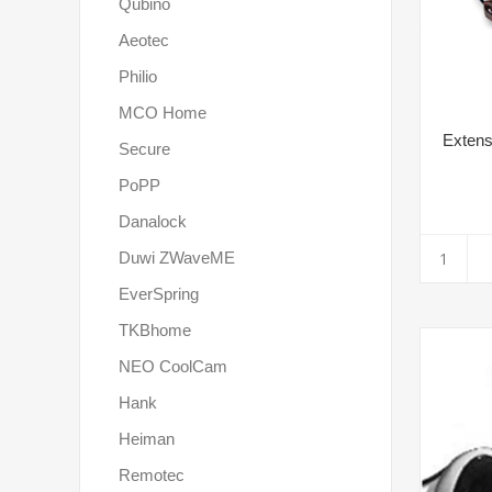
Qubino
Aeotec
Philio
MCO Home
Extens
Secure
PoPP
Danalock
Duwi ZWaveME
EverSpring
TKBhome
NEO CoolCam
Hank
Heiman
Remotec