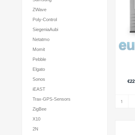
ZWave
Poly-Control
SiegeniaAubi
Netatmo
Momit
Pebble
Elgato
Sonos
€22
iEAST
Trax-GPS-Sensors
ZigBee
X10
2N