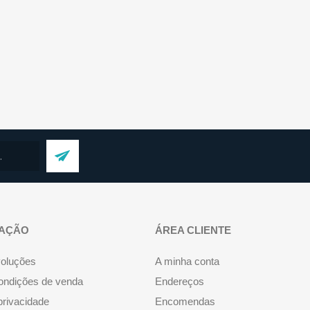
AÇÃO
ÁREA CLIENTE
voluções
A minha conta
ondições de venda
Endereços
 privacidade
Encomendas