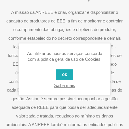
A missão da ANREEE é criar, organizar e disponibilizar o
cadastro de produtores de EEE, a fim de monitorar e controlar
o cumprimento das obrigações e objetivos do produtor,
conforme estabelecido no decreto correspondente e demais
legislação aplicável. O registo do Produtor - ANREEE -
Ao utilizar os nossos serviços concorda
funciona como uma entidade que controla as quantidades de
com a política geral de uso de Cookies.
EEE que cada produtor coloca anualmente no mercado
(informações sujeitas a uma observação rigorosa de
OK
confidencialidade), e também acompanha o ciclo de vida de
Saiba mais
cada EEE através da informação. recebidos dos sistemas de
gestão. Assim, é sempre possível acompanhar a gestão
adequada de REEE para que possa ser adequadamente
valorizada e tratada, reduzindo ao mínimo os danos
ambientais. A ANREEE também informa as entidades públicas