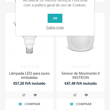
Ao utilizar os nossos serviços concorda
Disponibilidade:
Em stock
Disponibilidade:
Em stock
com a política geral de uso de Cookies.
OK
Saiba mais
Lâmpada LED para luzes
Sensor de Movimento II
embutidas
INSTEON
€57,20 IVA incluido
€47,49 IVA incluido
COMPRAR
COMPRAR