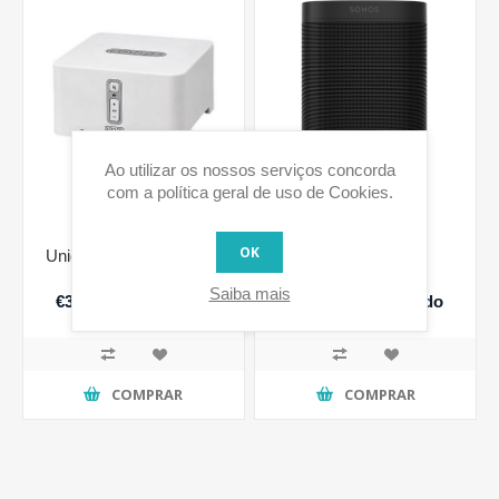
Ao utilizar os nossos serviços concorda
com a política geral de uso de Cookies.
OK
Unidade pré-amplificada
Sonos One
CONNECT
Saiba mais
€393,60 IVA incluido
€229,00 IVA incluido
COMPRAR
COMPRAR