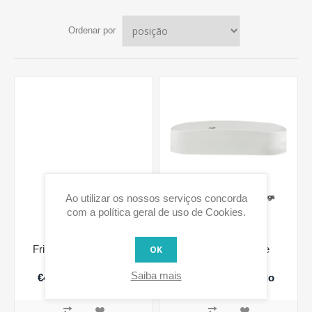
Ordenar por
Ao utilizar os nossos serviços concorda
com a política geral de uso de Cookies.
Frient Smart Plug Mini
frient Smart Cable
OK
(F) - Schuko
Saiba mais
€43,04 IVA incluido
€65,93 IVA incluido