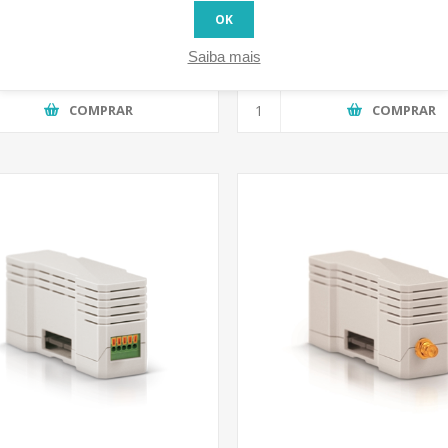
x - Módulo de expansão Zigbee
Zipabox - Módulo de exp
OK
EnOcean EU
€59,00 IVA incluido
€69,00 IVA incluido
Saiba mais
COMPRAR
COMPRAR