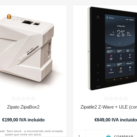
Zipato ZipaBox2
Zipatile2 Z-Wave + ULE (cor
€199,00 IVA incluido
€649,00 IVA incluid
dade:
Sem stock - a encomenda será enviada
assim que entre em stock.
COMPRAR