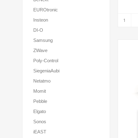
EUROtronic
Insteon
DI-O
Samsung
ZWave
Poly-Control
SiegeniaAubi
Netatmo
Momit
Pebble
Elgato
Sonos
iEAST