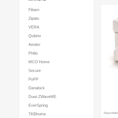
Fibaro
Zipato
VERA
Qubino
Aeotec
Philio
MCO Home
Secure
PoPP
Danalock
Duwi ZWaveME
EverSpring
Disponibili
TKBhome