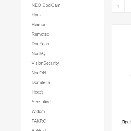
NEO CoolCam
Hank
Heiman
Remotec
DanFoss
NorthQ
VisionSecurity
NodON
Domitech
Heatit
Sensative
Widom
FAKRO
Zipa
BeNext