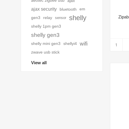
aeotec zigbee usb
ajax
ajax security
bluetooth
em
shelly
Zipab
gen3
relay
sensor
shelly 1pm gen3
shelly gen3
wifi
shelly mini gen3
shellyi4
zwave usb stick
View all