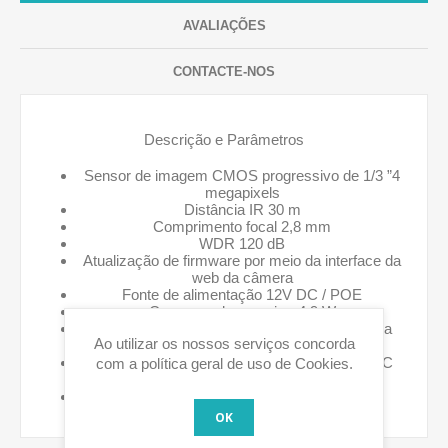
AVALIAÇÕES
CONTACTE-NOS
Descrição e Parâmetros
Sensor de imagem CMOS progressivo de 1/3 ”4
megapixels
Distância IR 30 m
Comprimento focal 2,8 mm
WDR 120 dB
Atualização de firmware por meio da interface da
web da câmera
Fonte de alimentação 12V DC / POE
Consumo de energia <4,9 W
Condições de operação -40◦C a 55◦C (-40◦F a
Ao utilizar os nossos serviços concorda
131◦F) / menos que ≤ 95%
Temperatura de armazenamento -40◦C a 60◦C
com a política geral de uso de Cookies.
(-40◦F a 140◦F)
Proteção IP67
OK