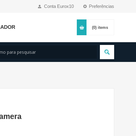
Conta Eurox10
Preferências
RADOR
(0)
items
Camera