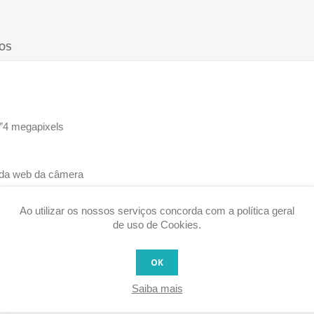
OS
”4 megapixels
e da web da câmera
 140◦F) / menos que ≤ 95%
Ao utilizar os nossos serviços concorda com a política geral
(-40◦F a 140◦F)
de uso de Cookies.
OK
Saiba mais