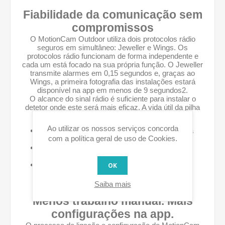
Fiabilidade da comunicação sem
compromissos
O MotionCam Outdoor utiliza dois protocolos rádio
seguros em simultâneo: Jeweller e Wings. Os
protocolos rádio funcionam de forma independente e
cada um está focado na sua própria função. O Jeweller
transmite alarmes em 0,15 segundos e, graças ao
Wings, a primeira fotografia das instalações estará
disponível na app em menos de 9 segundos2.
O alcance do sinal rádio é suficiente para instalar o
detetor onde este será mais eficaz. A vida útil da pilha
até 3 anos minimiza os esforços da manutenção.
Ao utilizar os nossos serviços concorda
Comunicação de duas vias a uma distância
com a política geral de uso de Cookies.
máxima de
1700
metros
Transmissão de fotografias em menos de
9
segundos
Até
3
anos
de vida útil da pilha
OK
Saiba mais
Menos trabalho manual. Mais
configurações na app.